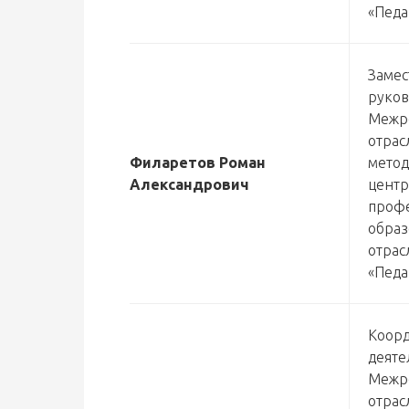
«Педа
Замес
руков
Межр
отрас
Филаретов Роман
метод
Александрович
центр
профе
образ
отрас
«Педа
Коор
деяте
Межр
отрас