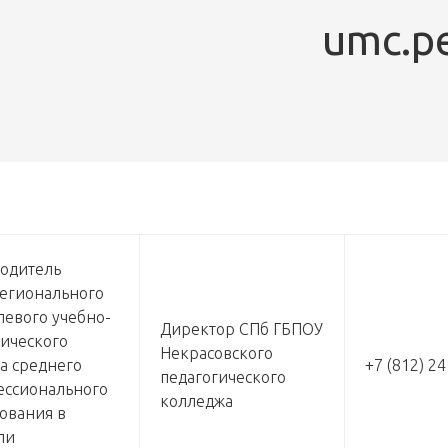
umc.p
одитель
егионального
левого учебно-
Директор СПб ГБПОУ
ического
Некрасовского
а среднего
+7 (812) 2
педагогического
ссионального
колледжа
ования в
ли