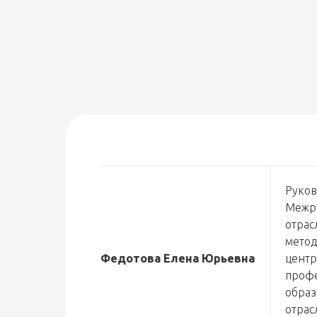
Руков
Межр
отрас
метод
Федотова Елена Юрьевна
центр
профе
образ
отрас