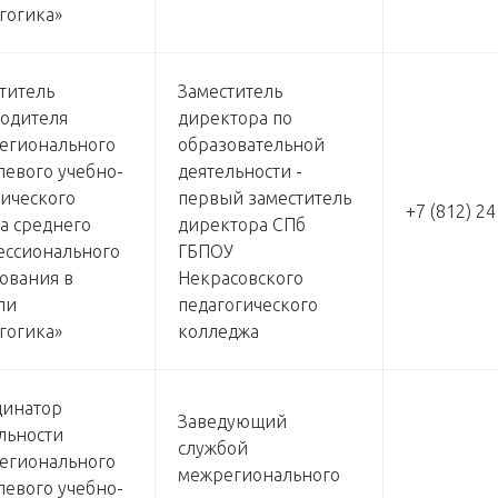
гогика»
титель
Заместитель
одителя
директора по
егионального
образовательной
левого учебно-
деятельности -
ического
первый заместитель
+7 (812) 2
а среднего
директора СПб
ссионального
ГБПОУ
ования в
Некрасовского
ли
педагогического
гогика»
колледжа
динатор
Заведующий
льности
службой
егионального
межрегионального
левого учебно-