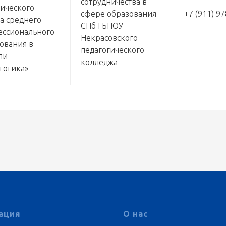
сотрудничества в
ического
сфере образования
+7 (911) 9
а среднего
СПб ГБПОУ
ссионального
Некрасовского
ования в
педагогического
ли
колледжа
гогика»
ация
О нас