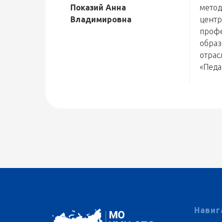
Показий Анна
метод
Владимировна
центр
профе
образ
отрас
«Педа
Навиг