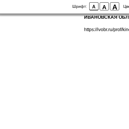
Областное госуда
A
A
Шрифт:
Цв
A
«Кинешемский пед
ИВАНОВСКАЯ ОБ
https://ivobr.ru/prof/