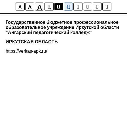
A
A
Сибирский федеральный округ
A
Ц
Ц
Ц
Государственное бюджетное профессиональное
образовательное учреждение Иркутской области
"Ангарский педагогический колледж"
ИРКУТСКАЯ ОБЛАСТЬ
https://veritas-apk.ru/