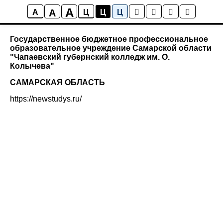
A
A
Приволжский федеральный округ
A
Ц
Ц
Ц
Государственное бюджетное профессиональное
образовательное учреждение Самарской области
"Чапаевский губернский колледж им. О.
Колычева"
САМАРСКАЯ ОБЛАСТЬ
https://newstudys.ru/