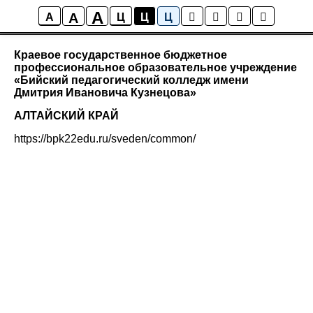
A
A
Сибирский федеральный округ
A
Ц
Ц
Ц
Краевое государственное бюджетное
профессиональное образовательное учреждение
«Бийский педагогический колледж имени
Дмитрия Ивановича Кузнецова»
АЛТАЙСКИЙ КРАЙ
https://bpk22edu.ru/sveden/common/