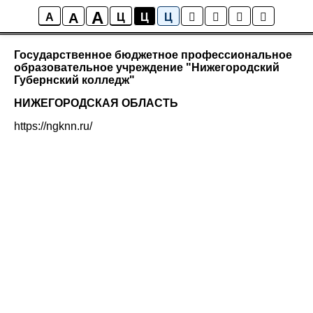
A
A
Приволжский федеральный округ
A
Ц
Ц
Ц
Государственное бюджетное профессиональное
образовательное учреждение "Нижегородский
Губернский колледж"
НИЖЕГОРОДСКАЯ ОБЛАСТЬ
https://ngknn.ru/