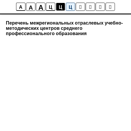
A
A
Документы
A
Ц
Ц
Ц
Перечень межрегиональных отраслевых учебно-
методических центров среднего
профессионального образования
Скачать документ